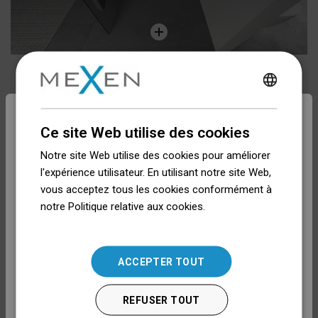
Aller à tous
POLISH
CZECH
Sélectionner la langue
Ce site Web utilise des cookies
Critiques
GERMAN
Notre site Web utilise des cookies pour améliorer
ENGLISH
l'expérience utilisateur. En utilisant notre site Web,
Lëtzebuergesch
vous acceptez tous les cookies conformément à
SLOVAK
4.8
/5
(4 Avis)
notre Politique relative aux cookies.
Dowiedz się
Français
LITHUANIAN
więcej
5.0
/5
Qualité
ROMANIAN
English
4.9
/5
Apparence
ACCEPTER TOUT
HUNGARIAN
Évaluation générale basée sur 4 Avis
(10 pays)
Deutsch
FRENCH
REFUSER TOUT
ITALIAN