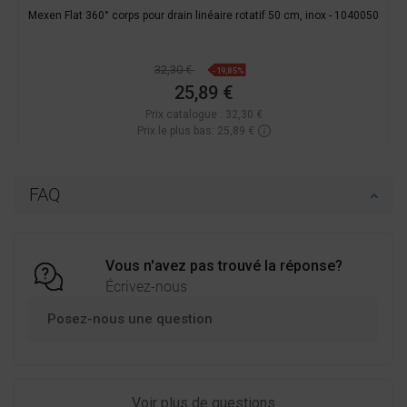
Mexen Flat 360° corps pour drain linéaire rotatif 50 cm, inox - 1040050
32,30 €
-19,85%
25,89 €
Prix catalogue :
32,30 €
Prix le plus bas: 25,89 €
Disponibilité:
En stock
Ajouter au panier
FAQ
Comparer
favorite_border
Préféré
Vous n'avez pas trouvé la réponse?
Écrivez-nous
Posez-nous une question
Voir plus de questions