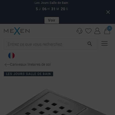
Les Jours Salle de Bain:
5
06
31
19
J
H
M
S
close
Voir
0
search
Caniveaux linéaires de sol
LES JOURS SALLE DE BAIN