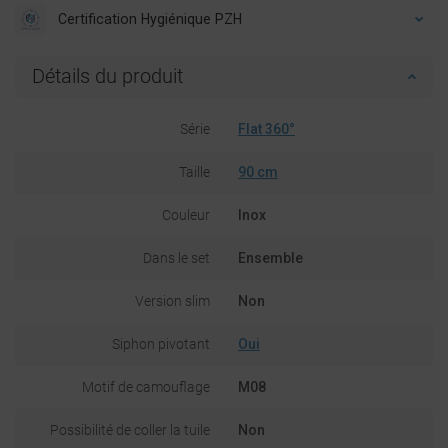
Certification Hygiénique PZH
Détails du produit
Série
Flat 360°
Taille
90 cm
Couleur
Inox
Dans le set
Ensemble
Version slim
Non
Siphon pivotant
Oui
Motif de camouflage
M08
Possibilité de coller la tuile
Non