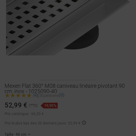
Mexen Flat 360° M08 caniveau linéaire pivotant 90
cm, inox - 1025090-40
(0)
(4)
Questions
52,99 €
19,95%
(TTC)
Prix catalogue :
66,20 €
Prix ​​le plus bas des 30 derniers jours: 52,99 €
Taille
- 90 cm