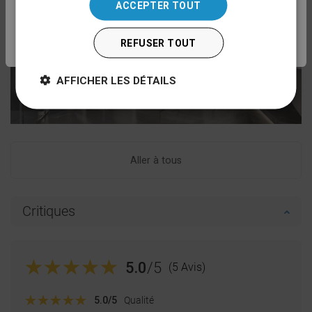
ACCEPTER TOUT
HUNGARIAN
Deutsch
FRENCH
REFUSER TOUT
ITALIAN
AFFICHER LES DÉTAILS
SPANISH
UKRAINIAN
BULGARIAN
ESTONIAN
Aller à tous
DUTCH
LATVIAN
Critiques
DANISH
SWEDISH
5.0
/5
(5 Avis)
FINNISH
PORTUGUESE
5.0
/5
Qualité