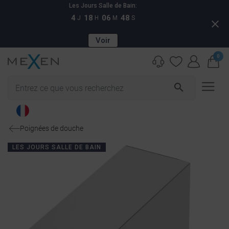
Les Jours Salle de Bain:
4
18
06
47
J
H
M
S
close
Voir
0
search
Poignées de douche
LES JOURS SALLE DE BAIN