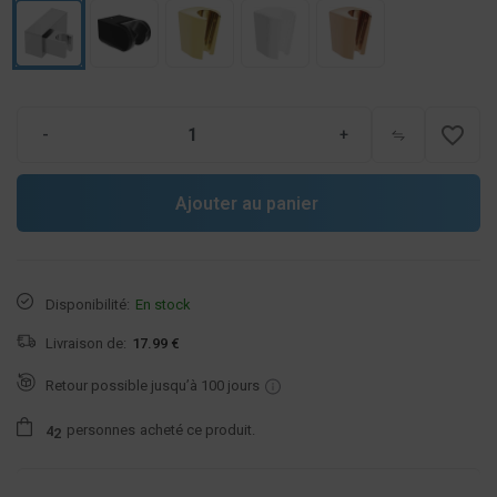
favorite_border
-
+
Ajouter au panier
Disponibilité:
En stock
Livraison de:
17.99 €
Retour possible jusqu’à 100 jours
personnes
acheté ce produit.
4
2