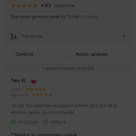
CROATIAN
4.9
/5
Apparence
GREEK
Évaluation générale basée sur 5 Avis
(10 pays)
SLOVENIAN
Trier:
Dernier
Confirmé
Autres variantes
L'opinion concerne ce produit
Tere W.
Qualité:
Apparence:
Je suis très satisfaite du support acheté, ainsi que de la
livraison rapide. Je recommande
Avantages
-
Défauts
-
Montrer le commentaire original