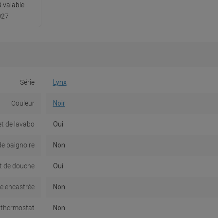
 valable
027
Série
Lynx
Couleur
Noir
t de lavabo
Oui
de baignoire
Non
t de douche
Oui
ie encastrée
Non
 thermostat
Non