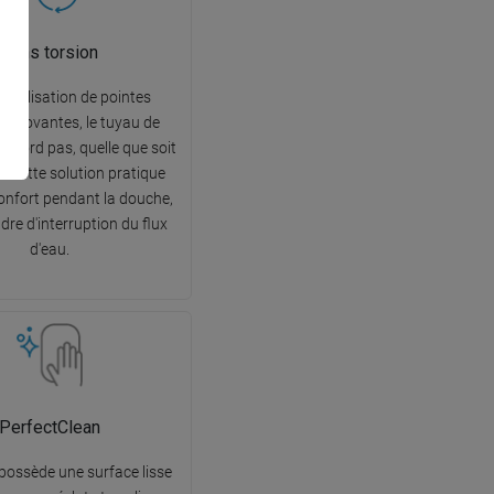
Sans torsion
l'utilisation de pointes
 innovantes, le tuyau de
e tord pas, quelle que soit
n. Cette solution pratique
confort pendant la douche,
dre d'interruption du flux
d'eau.
PerfectClean
 possède une surface lisse