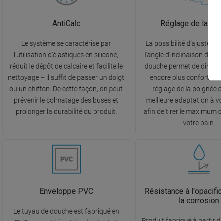
AntiCalc
Réglage de la po
Le système se caractérise par
La possibilité d'ajuster l
l'utilisation d'élastiques en silicone,
l'angle d'inclinaison de l
réduit le dépôt de calcaire et facilite le
douche permet de diriger l
nettoyage – il suffit de passer un doigt
encore plus confortabl
ou un chiffon. De cette façon, on peut
réglage de la poignée 
prévenir le colmatage des buses et
meilleure adaptation à v
prolonger la durabilité du produit.
afin de tirer le maximum d
votre bain.
Enveloppe PVC
Résistance à l'opacific
la corrosion
Le tuyau de douche est fabriqué en
Produit fabriqué à partir 