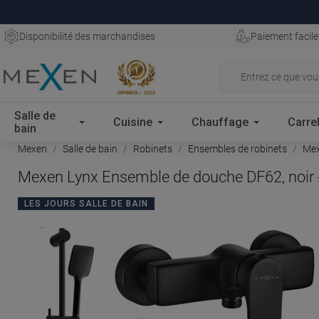
Disponibilité des marchandises
Paiement facile
Salle de
Cuisine
Chauffage
Carre
bain
Mexen
Salle de bain
Robinets
Ensembles de robinets
Mex
Mexen Lynx Ensemble de douche DF62, noir
LES JOURS SALLE DE BAIN