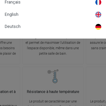
Français
ignée
Supports de montage réglables
English
a hauteur et
Le produit est équipé de supports de
Grâce à 
Deutsch
a poignée de
montage réglables. Avec leur aide,
rotatives
e jet d'eau
l'ajustement précis de la hauteur de
douche ne s
ement. Le
montage au mur est encore plus facile
la positio
offre une
et permet de maximiser l'utilisation de
assure le 
os besoins
l'espace disponible, même dans une
sans crain
e plaisir de
petite salle de bain.
ation et à
Résistance à haute température
Le produit se caractérise par une
Le produit
de matériaux