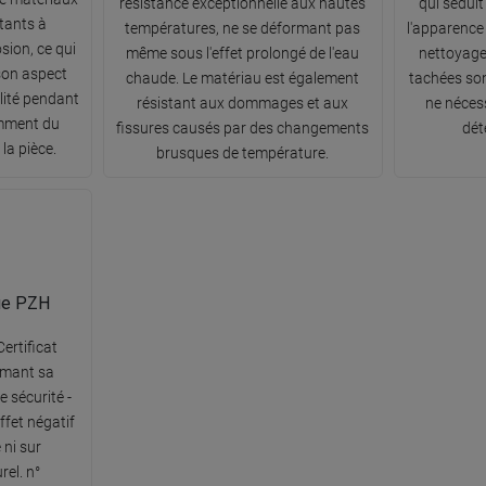
résistance exceptionnelle aux hautes
qui séduit
stants à
températures, ne se déformant pas
l'apparence 
osion, ce qui
même sous l'effet prolongé de l'eau
nettoyage
son aspect
chaude. Le matériau est également
tachées son
lité pendant
résistant aux dommages et aux
ne nécess
mment du
fissures causés par des changements
dét
la pièce.
brusques de température.
que PZH
ertificat
rmant sa
 sécurité -
ffet négatif
 ni sur
rel. n°