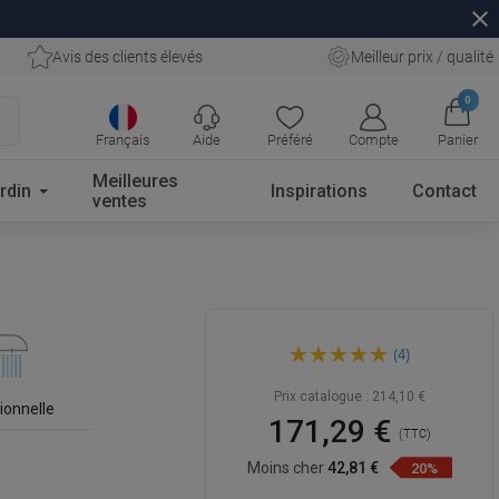
close
Avis des clients élevés
Meilleur prix / qualité
0
Français
Aide
Préféré
Compte
Panier
Meilleures
rdin
Inspirations
Contact
ventes
Mexen Lynx Ensemble de
(4)
douche DF62, noir -
745914DF62-70
Prix catalogue :
214,10 €
ionnelle
171,29 €
(TTC)
Moins cher
42,81 €
20%