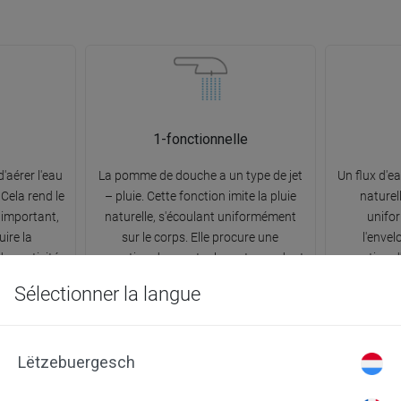
1-fonctionnelle
'aérer l'eau
La pomme de douche a un type de jet
Un flux d'e
Cela rend le
– pluie. Cette fonction imite la pluie
naturel
 important,
naturelle, s'écoulant uniformément
unifo
ire la
sur le corps. Elle procure une
l'enve
es activités
sensation douce et relaxante pendant
sensation d
 ainsi à la
le bain, qui devient un véritable
de plong
Sélectionner la langue
ures.
moment de détente.
relaxante 
lor
Lëtzebuergesch