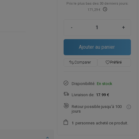
Prix ​​le plus bas des 30 derniers jours:
171,29 €
-
+
Ajouter au panier
favorite_border
Préféré
Comparer
Disponibilité:
En stock
Livraison de:
17.99 €
Retour possible jusqu’à 100
jours
personnes
acheté ce produit.
1