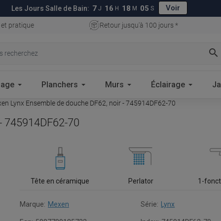
Voir
7
16
18
04
Les Jours Salle de Bain:
J
H
M
S
 et pratique
Retour jusqu'à 100 jours *
search
lage
Planchers
Murs
Éclairage
Ja
en Lynx Ensemble de douche DF62, noir - 745914DF62-70
 - 745914DF62-70
Tête en céramique
Perlator
1-fonct
Marque:
Mexen
Série:
Lynx