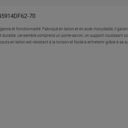
745914DF62-70
nce et fonctionnalité. Fabriqué en laiton et en acier inoxydable, il garant
t durable. L'ensemble comprend un porte-savon, un support coulissant p
en laiton est résistant à la torsion et facile à entretenir grâce à sa sur