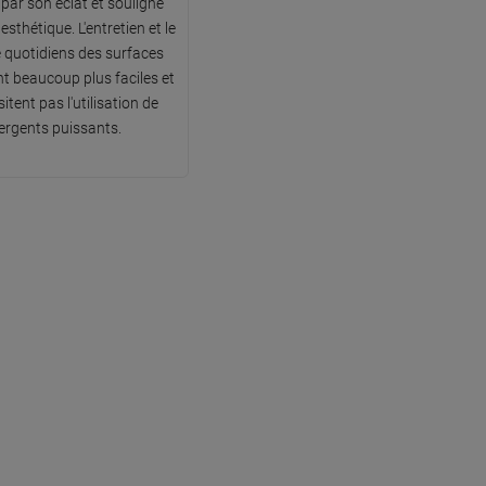
 par son éclat et souligne
esthétique. L'entretien et le
 quotidiens des surfaces
t beaucoup plus faciles et
itent pas l'utilisation de
ergents puissants.