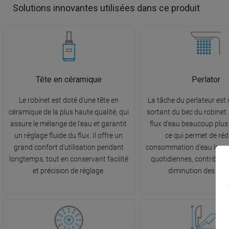
Solutions innovantes utilisées dans ce produit
Tête en céramique
Perlator
Le robinet est doté d'une tête en
La tâche du perlateur est d
céramique de la plus haute qualité, qui
sortant du bec du robinet. 
assure le mélange de l'eau et garantit
flux d'eau beaucoup plus
un réglage fluide du flux. Il offre un
ce qui permet de rédu
grand confort d'utilisation pendant
consommation d'eau lors d
longtemps, tout en conservant facilité
quotidiennes, contribuant
et précision de réglage.
diminution des fact