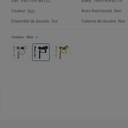
Ean:
5907709185722
Index:
745914DF62-70
Couleur:
Noir
Avec thermostat:
Non
Ensemble de douche:
Oui
Colonne de douche:
Non
Couleur
- Noir