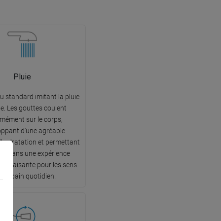
Pluie
au standard imitant la pluie
le. Les gouttes coulent
rmément sur le corps,
loppant d'une agréable
'hydratation et permettant
er dans une expérience
et apaisante pour les sens
s du bain quotidien.