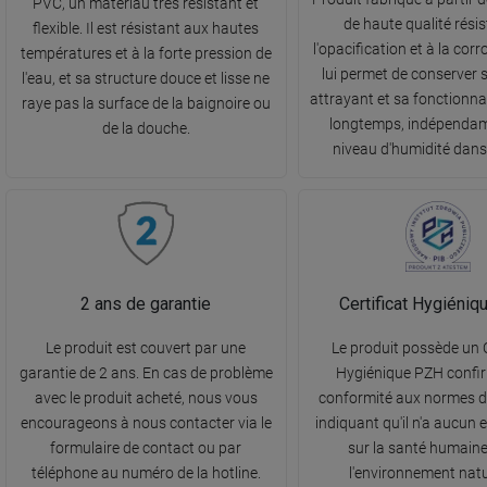
PVC, un matériau très résistant et
de haute qualité rési
flexible. Il est résistant aux hautes
l'opacification et à la corr
températures et à la forte pression de
lui permet de conserver 
l'eau, et sa structure douce et lisse ne
attrayant et sa fonctionna
raye pas la surface de la baignoire ou
longtemps, indépenda
de la douche.
niveau d'humidité dans 
2 ans de garantie
Certificat Hygiéni
Le produit est couvert par une
Le produit possède un C
garantie de 2 ans. En cas de problème
Hygiénique PZH confi
avec le produit acheté, nous vous
conformité aux normes de
encourageons à nous contacter via le
indiquant qu'il n'a aucun e
formulaire de contact ou par
sur la santé humaine
téléphone au numéro de la hotline.
l'environnement natu