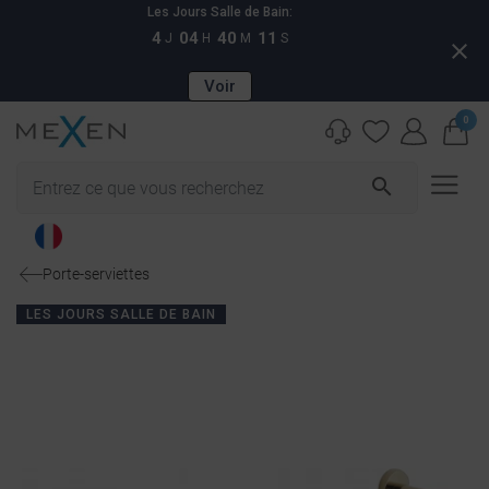
Les Jours Salle de Bain:
4
04
40
11
J
H
M
S
close
Voir
0
search
Porte-serviettes
LES JOURS SALLE DE BAIN