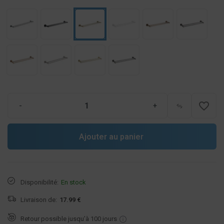
favorite_border
-
+
Ajouter au panier
Disponibilité:
En stock
Livraison de:
17.99 €
Retour possible jusqu’à 100 jours