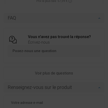
Prix le plus bas: 57,09 €
Disponibilité:
En stock
Ajouter au panier
FAQ
Comparer
favorite_border
Préféré
Vous n'avez pas trouvé la réponse?
Écrivez-nous
Posez-nous une question
Voir plus de questions
Renseignez-vous sur le produit